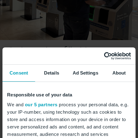
Automaten für Vor-
Registrierung bei Einreise
Consent
Details
Ad Settings
About
nutzen
Bei der Einreise empfehlen wir Passagieren, sich an
Responsible use of your data
den vorgeschalteten Automaten vorab zu registrieren,
We and
our 5 partners
process your personal data, e.g.
bevor sie zu den Beamt*innen am
your IP-number, using technology such as cookies to
Grenzkontrollschalter gehen, um Ihre Kontrollzeit zu
store and access information on your device in order to
verringern.
serve personalized ads and content, ad and content
measurement, audience research and services