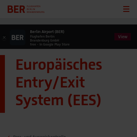
Berlin Airport (BER)
View
×
Flughafen Berlin
Brandenburg GmbH
free - In Google Play Store
Europäisches
Entry/Exit
System (EES)
Pass- und Ausweiskontrolle