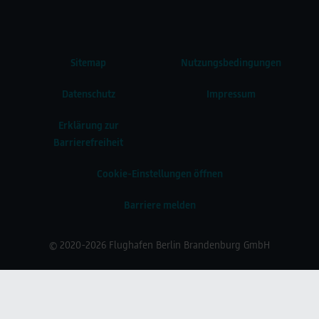
Sitemap
Nutzungsbedingungen
Datenschutz
Impressum
Erklärung zur
Barrierefreiheit
Cookie-Einstellungen öffnen
Barriere melden
© 2020-2026 Flughafen Berlin Brandenburg GmbH