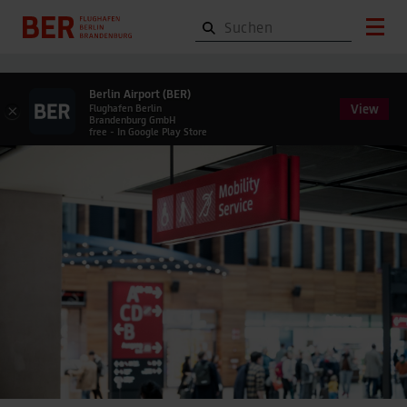
Berlin Airport (BER)
View
×
Flughafen Berlin
Brandenburg GmbH
free - In Google Play Store