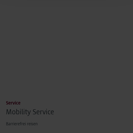
revocation remains unaffected by this.
As part of Google Ads Enhanced Conversions, user-
provided data (e.g. an email address) may be
pseudonymized using a hashing process before being
transmitted to Google. This enables Google to attribute
conversions across devices while ensuring that the
original data is not transmitted in plain text.
You can find detailed information under "Show details"
and in our
privacy policy
.
Legal Notice
Service
Mobility Service
Barrierefrei reisen