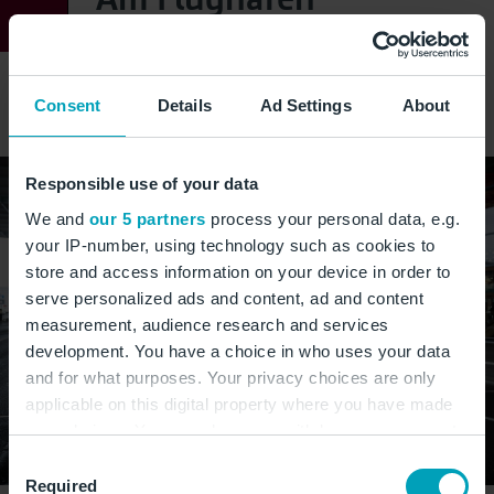
Nach Ankunft am Flughafen BER haben Sie
unterschiedliche Möglichkeiten, auf Ihren
Hilfsbedarf aufmerksam zu machen.
Consent
Details
Ad Settings
About
Responsible use of your data
We and
our 5 partners
process your personal data, e.g.
your IP-number, using technology such as cookies to
store and access information on your device in order to
serve personalized ads and content, ad and content
measurement, audience research and services
development. You have a choice in who uses your data
and for what purposes. Your privacy choices are only
applicable on this digital property where you have made
your choices. You can change or withdraw your consent
any time from the Cookie Declaration or by clicking on
Consent
the Privacy trigger icon.
Required
Selection