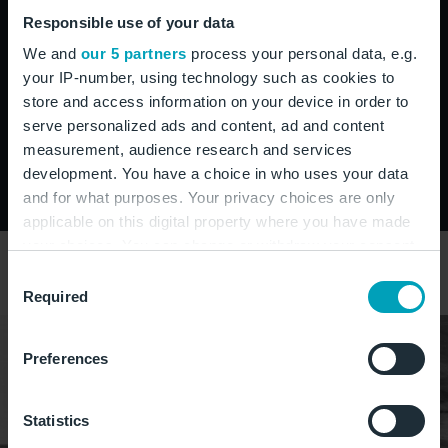
Responsible use of your data
Neben der gradlinigen Bauhaus-Architektur mit
We and
our 5 partners
process your personal data, e.g.
Elementen der Moderne hat der BER auch etwas für
your IP-number, using technology such as cookies to
Liebhaber zu bieten: Etwa der Magic Carpet lädt zum
store and access information on your device in order to
Träumen ein.
serve personalized ads and content, ad and content
measurement, audience research and services
Kunst am BER
development. You have a choice in who uses your data
and for what purposes. Your privacy choices are only
applicable on this digital property where you have made
your choices. You can change or withdraw your consent
any time from the Cookie Declaration or by clicking on
Consent
the Privacy trigger icon.
Required
Selection
If you allow, we would also like to:
Preferences
Collect information about your geographical
location which can be accurate to within several
meters
Statistics
Identify your device by actively scanning it for