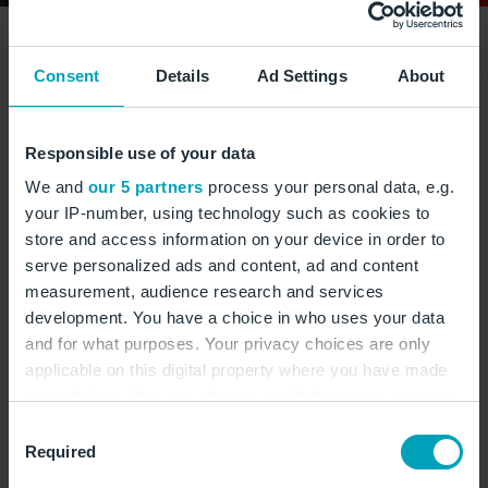
Consent
Details
Ad Settings
About
Das Teatro Margherita wurde Anfang des 20.
Jahrhunderts direkt am Meer erbaut. Heute dient
es als Ausstellungsraum und Veranstaltungsort für
Responsible use of your data
kulturelle Events. © Renáta
We and
our 5 partners
process your personal data, e.g.
Sedmáková/stock.adobe.com
your IP-number, using technology such as cookies to
store and access information on your device in order to
serve personalized ads and content, ad and content
measurement, audience research and services
development. You have a choice in who uses your data
Apulien – Zwischen
and for what purposes. Your privacy choices are only
Olivenhainen und
applicable on this digital property where you have made
your choices. You can change or withdraw your consent
türkisblauem Meer
any time from the Cookie Declaration or by clicking on
Consent
the Privacy trigger icon.
Required
Selection