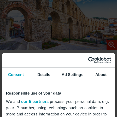
Das Aquädukt Kamares ist das markanteste
Consent
Details
Ad Settings
About
Wahrzeichen Kavalas. Die monumentale steinerne
Bogenkonstruktion prägt bis heute das Stadtbild.
© gatsi/stock.adobe.com
Responsible use of your data
We and
our 5 partners
process your personal data, e.g.
your IP-number, using technology such as cookies to
store and access information on your device in order to