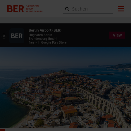
Berlin Airport (BER)
View
×
Flughafen Berlin
Brandenburg GmbH
free - In Google Play Store