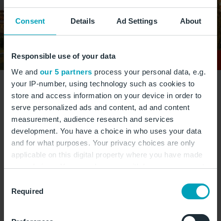
Consent
Details
Ad Settings
About
Responsible use of your data
We and
our 5 partners
process your personal data, e.g.
your IP-number, using technology such as cookies to
store and access information on your device in order to
Die Christ-Erlöser-Kathedrale ist eine unfertige
serve personalized ads and content, ad and content
orthodoxe Kirche, die aufgrund ihrer kontroversen
measurement, audience research and services
development. You have a choice in who uses your data
Geschichte und imposanten Architektur bekannt
and for what purposes. Your privacy choices are only
ist. © rkuljovska/stock.adobe.com
applicable on this digital property where you have made
your choices. You can change or withdraw your consent
any time from the Cookie Declaration or by clicking on
Consent
the Privacy trigger icon.
Required
Selection
Kosovo – Unentdeckte
If you allow, we would also like to: