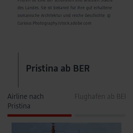
provided data (e.g. an email address) may be
pseudonymized using a hashing process before being
des Landes. Sie ist bekannt für ihre gut erhaltene
transmitted to Google. This enables Google to attribute
osmanische Architektur und reiche Geschichte. ©
conversions across devices while ensuring that the
Curioso.Photography/stock.adobe.com
original data is not transmitted in plain text.
You can find detailed information under "Show details"
and in our
privacy policy
.
Legal Notice
Pristina ab BER
Airline nach
Flughafen ab BER
Pristina