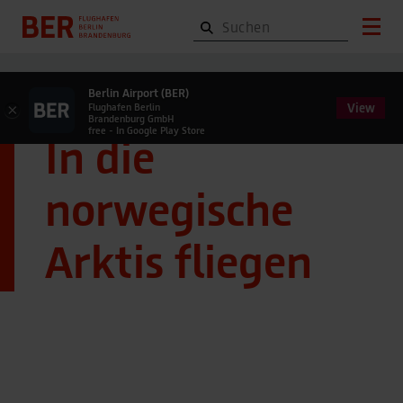
Berlin Airport (BER)
View
×
Flughafen Berlin
Brandenburg GmbH
free - In Google Play Store
In die
norwegische
Arktis fliegen