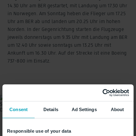
14.30 Uhr am BER gestartet, mit Landung um 17.30 Uhr
in Norwegen. Am Sonntag heben die Flieger um 17.25
Uhr am BER ab und landen um 20.25 Uhr im hohen
Norden. In der Gegenrichtung starten die Flugzeuge
jeweils donnerstags um 9.35 Uhr mit Landung am BER
um 12.40 Uhr sowie sonntags um 13.25 Uhr mit
Ankunft um 16.30 Uhr. Auf der Strecke ist eine Boeing
737-800 im Einsatz.
Consent
Details
Ad Settings
About
Norwegian Air Shuttle verbindet
Responsible use of your data
den BER ab sofort zweimal pro