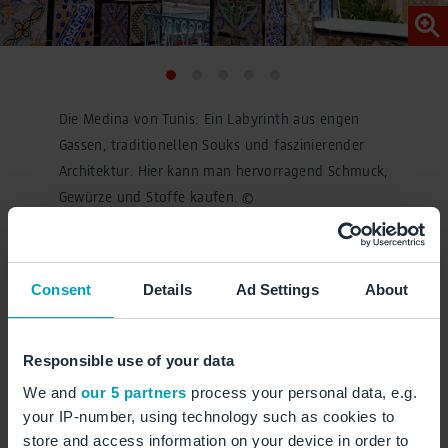
Die Medina von Tunis: Ein Labyrinth aus engen
Gassen, traditionellen Souks und faszinierender
Architektur. Hier kann man hervorragend Schmuck,
Gewürze und Stoffe kaufen. ©
fivepointsix/stock.adobe.com
Consent
Details
Ad Settings
About
Faszinierende Orte
Responsible use of your data
entlang der
We and
our 5 partners
process your personal data, e.g.
your IP-number, using technology such as cookies to
Mittelmeerküste
store and access information on your device in order to