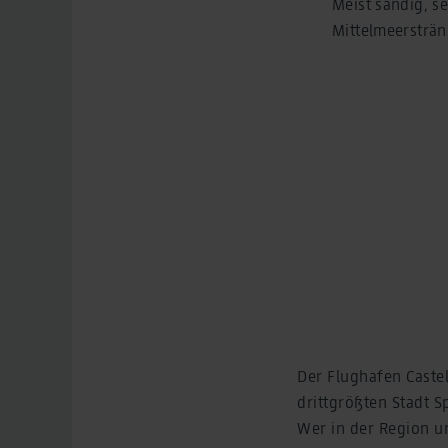
Meist sandig, s
Mittelmeersträn
Der Flughafen Castel
drittgrößten Stadt S
Wer in der Region un