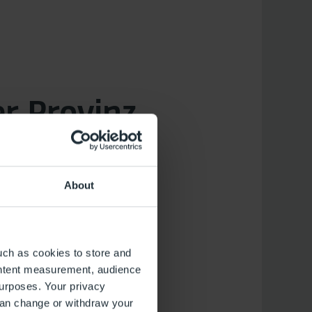
r Provinz
About
uch as cookies to store and
ontent measurement, audience
urposes. Your privacy
can change or withdraw your