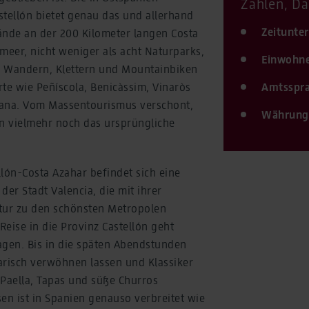
Zahlen, Da
stellón bietet genau das und allerhand
Zeitunter
ände an der 200 Kilometer langen Costa
meer, nicht weniger als acht Naturparks,
Einwohne
m Wandern, Klettern und Mountainbiken
te wie Peñíscola, Benicàssim, Vinaròs
Amtsspra
Plana. Vom Massentourismus verschont,
Währung
lón vielmehr noch das ursprüngliche
lón-Costa Azahar befindet sich eine
der Stadt Valencia, die mit ihrer
ktur zu den schönsten Metropolen
 Reise in die Provinz Castellón geht
gen. Bis in die späten Abendstunden
arisch verwöhnen lassen und Klassiker
e Paella, Tapas und süße Churros
en ist in Spanien genauso verbreitet wie