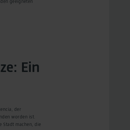
Baden geeigneten
Spektakuläre Lage: Im Landes
Sein Wahrzeichen ist die mit
KarSol/stock.adobe.com
ze: Ein
encia, der
unden worden ist.
e Stadt machen, die