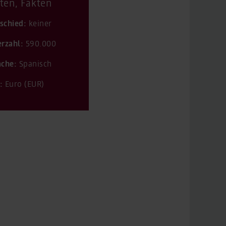
ten, Fakten
schied:
keiner
rzahl:
590.000
che:
Spanisch
:
Euro (EUR)