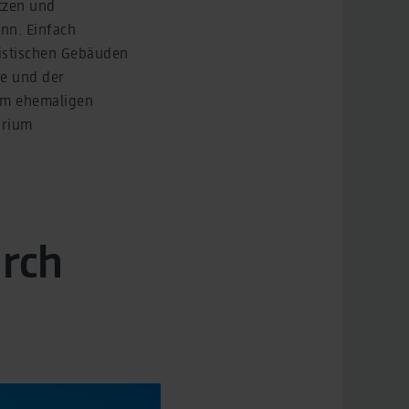
tzen und
ann. Einfach
ristischen Gebäuden
te und der
nem ehemaligen
arium
urch