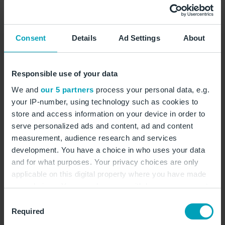
Das imposante Castillo de Santa Bárbara thront
auf einem Hügel über der Stadt und bietet
Consent
Details
Ad Settings
About
spektakuläre Ausblicke auf Alicante und das
Mittelmeer. © saiko3p/stock.adobe.com
Responsible use of your data
We and
our 5 partners
process your personal data, e.g.
your IP-number, using technology such as cookies to
store and access information on your device in order to
serve personalized ads and content, ad and content
Costa Blanca und die
measurement, audience research and services
Provinz Alicante
development. You have a choice in who uses your data
and for what purposes. Your privacy choices are only
applicable on this digital property where you have made
your choices. You can change or withdraw your consent
Alicante ist das Zentrum der beliebten Küstenregion
any time from the Cookie Declaration or by clicking on
Consent
Costa Blanca, die ihren Namen den ausgedehnten,
the Privacy trigger icon.
Required
Selection
weißen Sandstränden verdankt. Zwischen den langen