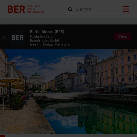
Berlin Airport (BER)
View
×
Flughafen Berlin
Brandenburg GmbH
free - In Google Play Store