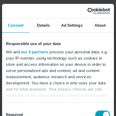
In Triest liegt Meeresduft in der Luft: Also,
Badesachen nicht vergessen und das maritime Flair
an den Strandpromenaden der Adria genießen! ©
Consent
Details
Ad Settings
About
xbrchx/stock.adobe.com
Responsible use of your data
We and
our 5 partners
process your personal data, e.g.
your IP-number, using technology such as cookies to
Zwischen Alpen, Adria
store and access information on your device in order to
serve personalized ads and content, ad and content
und Balkan: Friaul-
measurement, audience research and services
Julisch Venetien
development. You have a choice in who uses your data
and for what purposes. Your privacy choices are only
applicable on this digital property where you have made
your choices. You can change or withdraw your consent
Die nordöstlichste Gegend Italiens zeichnet sich durch
any time from the Cookie Declaration or by clicking on
Consent
eine facettenreiche landschaftliche Vielfalt aus. Im
the Privacy trigger icon.
Required
Selection