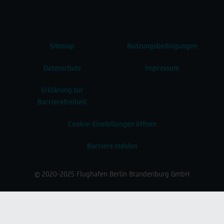
Sitemap
Nutzungsbedingungen
Datenschutz
Impressum
Erklärung zur
Barrierefreiheit
Cookie-Einstellungen öffnen
Barriere melden
© 2020-2025 Flughafen Berlin Brandenburg GmbH