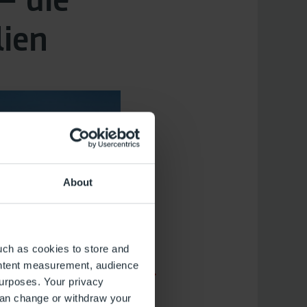
lien
About
uch as cookies to store and
ontent measurement, audience
urposes. Your privacy
can change or withdraw your