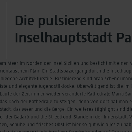
Die pulsierende
Inselhauptstadt P
 am Meer im Norden der Insel Sizilien und besticht mit einer
entalischem Flair. Ein Stadtspaziergang durch die Inselhaupt
chiedene Architekturstile. Faszinierend sind arabisch-norman
ste und elegante Jugendstilkioske. Überwältigend ist die im 
 Laufe der Zeit immer wieder veränderte Kathedrale Maria San
f das Dach der Kathedrale zu steigen, denn von dort hat man 
tstadt, das Meer und die Berge. Ein weiteres Highlight sind d
r der Ballarò und die Streetfood-Stände in der Innenstadt. 
n, Schuhe und frisches Obst ist hier so gut wie alles zu hab
ealer Ausgangsort, die Insel per Rundreise oder auf Tagesau