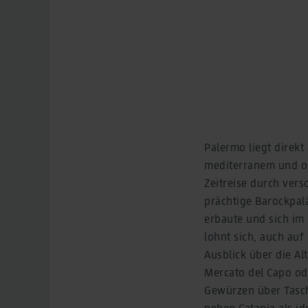
Palermo liegt direkt
mediterranem und ori
Zeitreise durch vers
prächtige Barockpalä
erbaute und sich im
lohnt sich, auch au
Ausblick über die Al
Mercato del Capo ode
Gewürzen über Tasche
neben Catania als id