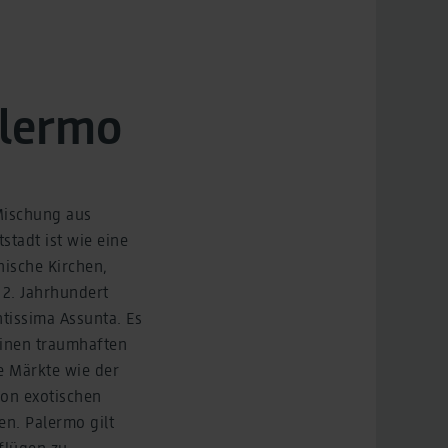
alermo
 Mischung aus
stadt ist wie eine
nische Kirchen,
12. Jahrhundert
tissima Assunta. Es
einen traumhaften
ie Märkte wie der
Von exotischen
en. Palermo gilt
sflügen zu