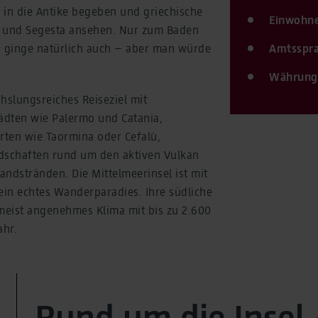
k in die Antike begeben und griechische
Einwohne
t und Segesta ansehen. Nur zum Baden
n, ginge natürlich auch – aber man würde
Amtsspra
Währung
chslungsreiches Reiseziel mit
tädten wie Palermo und Catania,
ten wie Taormina oder Cefalù,
dschaften rund um den aktiven Vulkan
ndstränden. Die Mittelmeerinsel ist mit
ein echtes Wanderparadies. Ihre südliche
 meist angenehmes Klima mit bis zu 2.600
ahr.
Rund um die Insel 