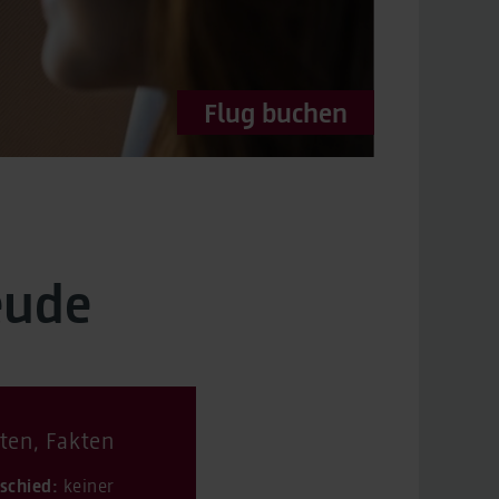
Flug buchen
eude
ten, Fakten
schied:
keiner