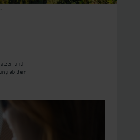
e
hätzen und
ndung ab dem