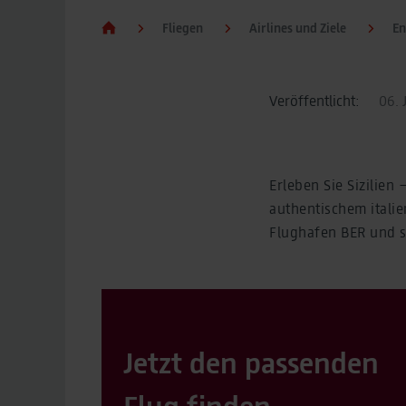
Fliegen
Airlines und Ziele
En
Veröffentlicht:
06. 
Erleben Sie Sizilie
authentischem itali
Flughafen BER und st
Jetzt den passenden
Flug finden