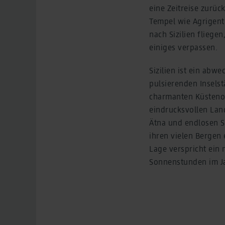
eine Zeitreise zurüc
Tempel wie Agrigen
nach Sizilien fliege
einiges verpassen.
Sizilien ist ein abwe
pulsierenden Insels
charmanten Küstenor
eindrucksvollen Lan
Ätna und endlosen Sa
ihren vielen Bergen 
Lage verspricht ein
Sonnenstunden im J