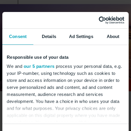
Consent
Details
Ad Settings
About
Responsible use of your data
We and
our 5 partners
process your personal data, e.g.
your IP-number, using technology such as cookies to
store and access information on your device in order to
serve personalized ads and content, ad and content
measurement, audience research and services
development. You have a choice in who uses your data
and for what purposes. Your privacy choices are only
Die Meeresorgel ist eine einzigartige
applicable on this digital property where you have made
architektonische Installation, bei der durch die
your choices. You can change or withdraw your consent
Wellen des Meeres Klänge erzeugt werden. ©
any time from the Cookie Declaration or by clicking on