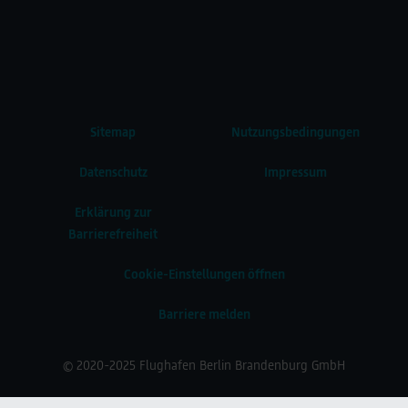
Sitemap
Nutzungsbedingungen
Datenschutz
Impressum
Erklärung zur
Barrierefreiheit
Cookie-Einstellungen öffnen
Barriere melden
© 2020-2025 Flughafen Berlin Brandenburg GmbH