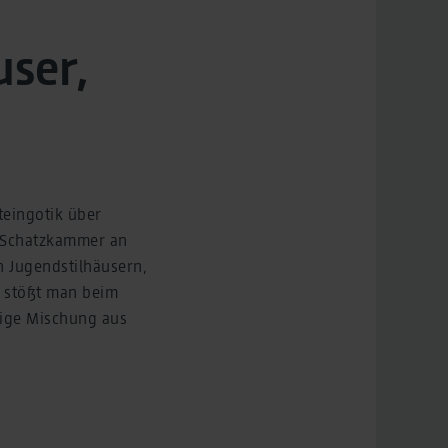
user,
teingotik über
re Schatzkammer an
 Jugendstilhäusern,
n, stößt man beim
tige Mischung aus