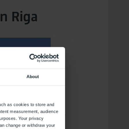
n Riga
About
uch as cookies to store and
ontent measurement, audience
urposes. Your privacy
can change or withdraw your