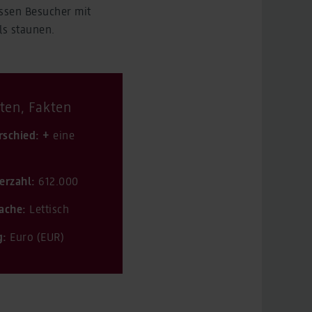
ssen Besucher mit
ils staunen.
ten, Fakten
rschied: +
eine
erzahl:
612.000
ache:
Lettisch
g:
Euro (EUR)