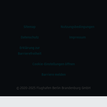
Sitemap
Nutzungsbedingungen
Datenschutz
Impressum
Erklärung zur
Barrierefreiheit
Cookie-Einstellungen öffnen
Barriere melden
© 2020-2025 Flughafen Berlin Brandenburg GmbH