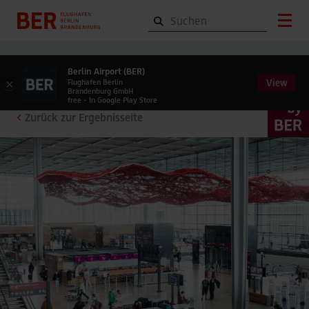
Berlin Airport (BER)
View
×
Flughafen Berlin
Brandenburg GmbH
free - In Google Play Store
Zurück zur Ergebnisseite