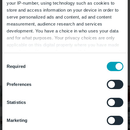
your IP-number, using technology such as cookies to
store and access information on your device in order to
serve personalized ads and content, ad and content
measurement, audience research and services
development. You have a choice in who uses your data
Öffnungszeiten:
and for what purposes. Your privacy choices are only
"THE Magic Carpet" ist rund um die Uhr zu bestaunen.
applicable on this digital property where you have made
your choices. You can change or withdraw your consent
any time from the Cookie Declaration or by clicking on
Consent
Kunst
Erleben
Exklusiv
the Privacy trigger icon.
Required
Selection
Pae White
If you allow, we would also like to:
Preferences
Collect information about your geographical
location which can be accurate to within several
meters
Statistics
Identify your device by actively scanning it for
specific characteristics (fingerprinting)
Marketing
Find out more about how your personal data is processed