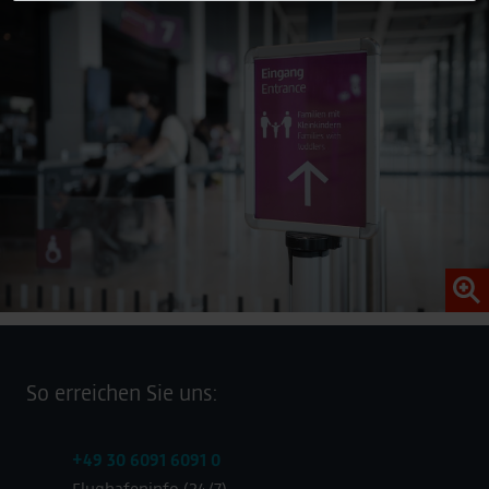
customise the content according to your interests or use
of social media. You can revoke your given consent to
this at all times with effect for the future. The legality of
the data processing that took place at the time of
revocation remains unaffected by this.
As part of Google Ads Enhanced Conversions, user-
provided data (e.g. an email address) may be
pseudonymized using a hashing process before being
transmitted to Google. This enables Google to attribute
conversions across devices while ensuring that the
original data is not transmitted in plain text.
You can find detailed information under "Show details"
and in our
privacy policy
.
Legal Notice
So erreichen Sie uns:
+49 30 6091 6091 0
Flughafeninfo (24/7)