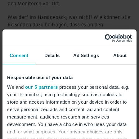
den Monitoren vor Ort.
Was darf ins Handgepäck, was nicht? Wie können alle
Reisenden dazu beitragen, dass es an den
Sicherheitskontrollen schneller geht? Diese und
weitere Informationen haben wir hier für Sie
zusammengestellt:
Consent
Details
Ad Settings
About
Gut vorbereitet durch die Sicherheitskontrolle
Responsible use of your data
Service
We and
our 5 partners
process your personal data, e.g.
Behörden / Kontrollen
your IP-number, using technology such as cookies to
store and access information on your device in order to
serve personalized ads and content, ad and content
measurement, audience research and services
Terminal:
development. You have a choice in who uses your data
and for what purposes. Your privacy choices are only
Sicherheitskontrollen, Sicherheitskontrolle 5, Ebene E1